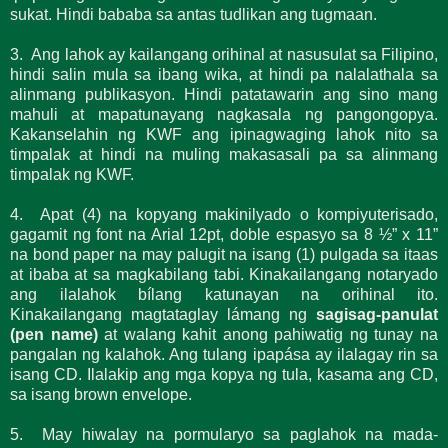
sukat. Hindi bababa sa antas tudlikan ang tugmaan.
3. Ang lahok ay kailangang orihinal at nasusulat sa Filipino,
hindi salin mula sa ibang wika, at hindi pa nalalathala sa
alinmang publikasyon. Hindi patatawarin ang sino mang
mahuli at mapatunayang nagkasala ng pangongopya.
Kakanselahin ng KWF ang ipinagwaging lahok nito sa
timpalak at hindi na muling makasasali pa sa alinmang
timpalak ng KWF.
4. Apat (4) na kopyang makinilyado o kompiyuterisado,
gagamit ng font na Arial 12pt, doble espasyo sa 8 ½” x 11”
na bond paper na may palugit na isang (1) pulgada sa itaas
at ibaba at sa magkabilang tabi. Kinakailangang notaryado
ang ilalahok bílang katunayan na orihinal ito.
Kinakailangang magtataglay lámang ng
sagisag-panulat
(pen name)
at walang kahit anong pahiwatig ng tunay na
pangalan ng kalahok. Ang tulang ipapása ay ilalagay rin sa
isang CD. Ilalakip ang mga kopya ng tula, kasama ang CD,
sa isang brown envelope.
5. May hiwalay na pormularyo sa paglahok na mada-