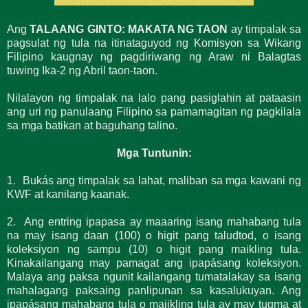
Ang
TALAANG GINTO: MAKATA NG TAON
ay timpalak sa
pagsulat ng tula na itinataguyod ng Komisyon sa Wikang
Filipino kaugnay ng pagdiriwang ng Araw ni Balagtas
tuwing Ika-2 ng Abril taon-taon.
Nilalayon ng timpalak na lalo pang pasiglahin at pataasin
ang uri ng panulaang Filipino sa pamamagitan ng pagkilala
sa mga batikan at baguhang talino.
Mga Tuntunin:
1. Bukás ang timpalak sa lahat, maliban sa mga kawani ng
KWF at kanilang kaanak.
2. Ang entring ipapasa ay maaaring isang mahabang tula
na may isang daan (100) o higit pang taludtod, o isang
koleksiyon ng sampu (10) o higit pang maikling tula.
Kinakailangang may pamagat ang ipapásang koleksiyon.
Malaya ang paksa ngunit kailangang tumatalakay sa isang
mahalagang paksaing panlipunan sa kasalukuyan. Ang
ipapásang mahabang tula o maiikling tula ay may tugma at