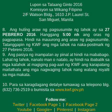
Lupon sa Talaang Ginto 2016
Komisyon sa Wikang Filipino
2/F Watson Bldg., 1610 J.P. Laurel St.
San Miguel, Manila
8. Ang hulíng araw ng pagsusumite ng lahok ay sa
27
PEBRERO 2016
. Hanggang
5:00 nh
ang oras ng
pagpapasa. Hindi na mauurong ang araw ng pagsusumite.
Tatanggapin ng KWF ang mga lahok na naka-postmark ng
27 Pebrero 2016.
9. Ang pasiya ng inampalan ay pinal at hindi na mababago.
Lahat ng lahok, nanalo man o natalo, ay hindi na ibabalik sa
mga kalahok at magiging pag-aari ng KWF ang karapatang
mailathala ang mga nagwaging lahok nang walang royalti
sa mga makata.
10. Para sa karagdagang detalye tumawag sa telepono blg.
(632) 736-2519 o bumisita sa
www.kwf.gov.ph
Follow me:
Twitter
|
Facebook Page 1
|
Facebook Page 2
Youtube
|
Google+
|
Pinterest
|
Instagram