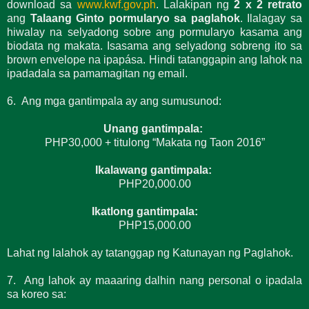
download sa
www.kwf.gov.ph
. Lalakipan ng
2 x 2 retrato
ang
Talaang Ginto pormularyo sa paglahok
. Ilalagay sa
hiwalay na selyadong sobre ang pormularyo kasama ang
biodata ng makata. Isasama ang selyadong sobreng ito sa
brown envelope na ipapása. Hindi tatanggapin ang lahok na
ipadadala sa pamamagitan ng email.
6. Ang mga gantimpala ay ang sumusunod:
Unang gantimpala:
PHP30,000 + titulong “Makata ng Taon 2016”
Ikalawang gantimpala:
PHP20,000.00
Ikatlong gantimpala:
PHP15,000.00
Lahat ng lalahok ay tatanggap ng Katunayan ng Paglahok.
7. Ang lahok ay maaaring dalhin nang personal o ipadala
sa koreo sa: